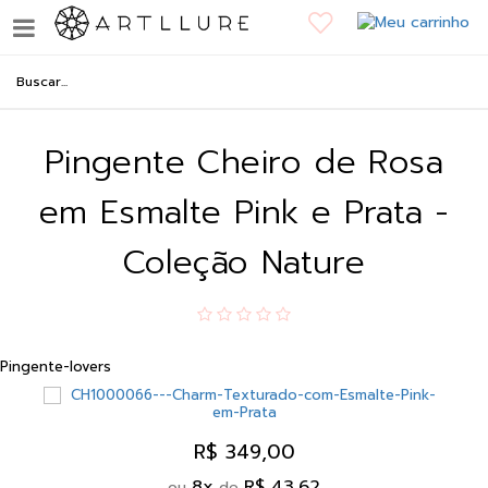
Pingente Cheiro de Rosa
em Esmalte Pink e Prata -
Coleção Nature
Pingente-lovers
R$ 349,00
8
x
R$ 43,62
ou
de