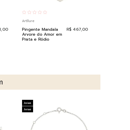
Artllure
Artllure
1,00
Pingente Mandala
R$ 467,00
Pingente G
Arvore do Amor em
Topázio Lo
Prata e Ródio
Ouro 18K
m
Joias
Joias
Joias
Joias