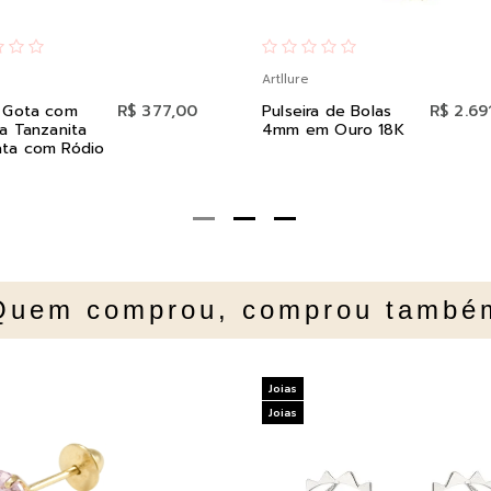
Artllure
o Gota com
R$ 377,00
Pulseira de Bolas
R$ 2.69
ia Tanzanita
4mm em Ouro 18K
ata com Ródio
Quem comprou, comprou també
Joias
Joias