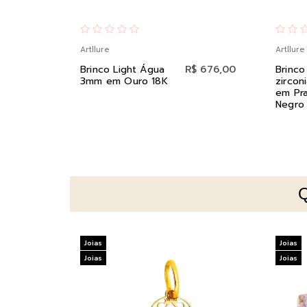
Artllure
Artllure
Brinco Light Água
R$ 676,00
Brinc
3mm em Ouro 18K
zircon
em Pr
Negro
Joias
Joias
Joias
Joias