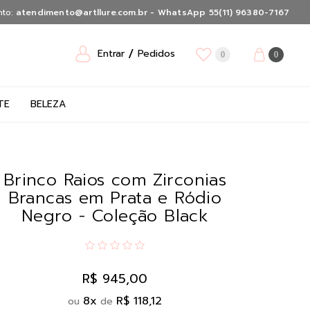
nto:
atendimento@artllure.com.br - WhatsApp 55(11) 96380-7167
Entrar
Pedidos
0
0
TE
BELEZA
Brinco Raios com Zirconias
Brancas em Prata e Ródio
Negro - Coleção Black
R$ 945,00
8
x
R$ 118,12
ou
de