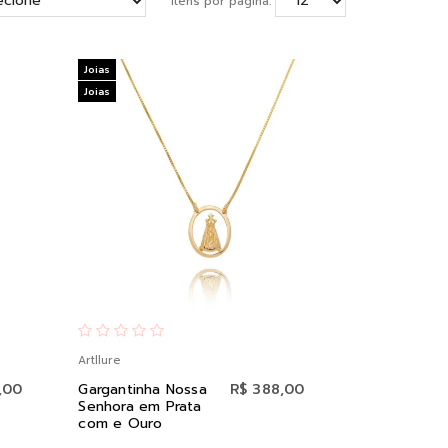
Itens por página:
Joias
Joias
Artllure
,00
Gargantinha Nossa
R$ 388,00
Senhora em Prata
com e Ouro