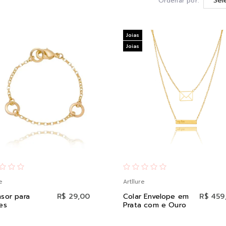
Ordenar por:
Joias
Joias
e
Artllure
sor para
R$ 29,00
Colar Envelope em
R$ 459
es
Prata com e Ouro