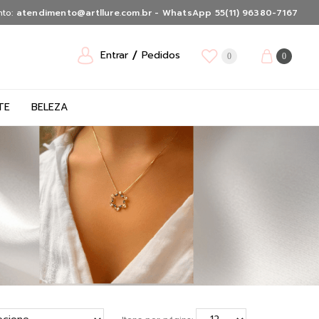
nto:
atendimento@artllure.com.br - WhatsApp 55(11) 96380-7167
Entrar
Pedidos
0
0
TE
BELEZA