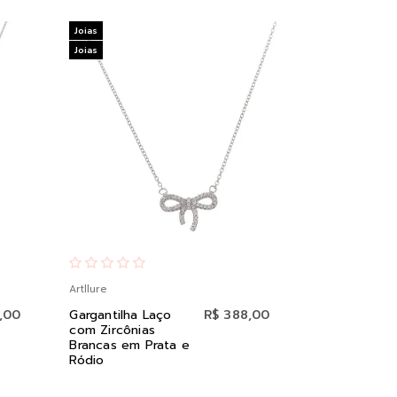
Joias
Joias
Artllure
,00
Gargantilha Laço
R$ 388,00
com Zircônias
Brancas em Prata e
Ródio