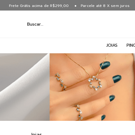
Frete Grátis acima de R$299,00
Parcele até 8 X sem juros
JOIAS
PIN
Joias