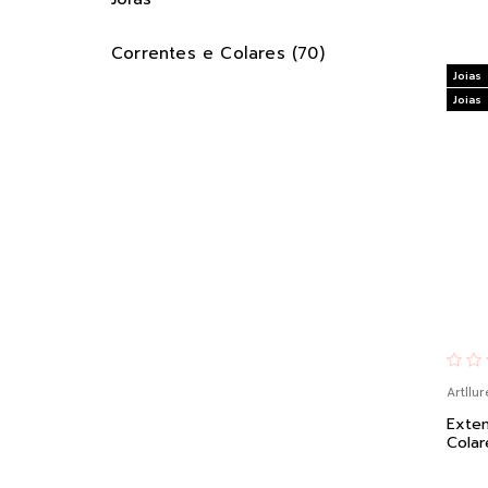
Correntes e Colares (70)
Joias
Joias
Artllur
Exten
Colar