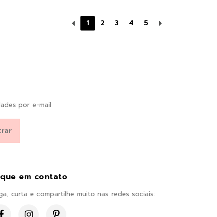
1
2
3
4
5
ades por e-mail
ique em contato
ga, curta e compartilhe muito nas redes sociais: