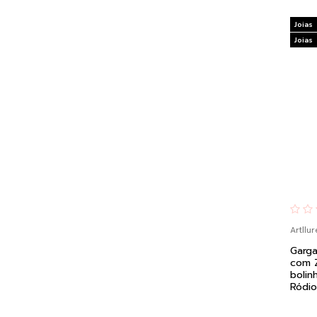
Joias
Joias
Artllur
Garga
com Z
bolin
Ródi