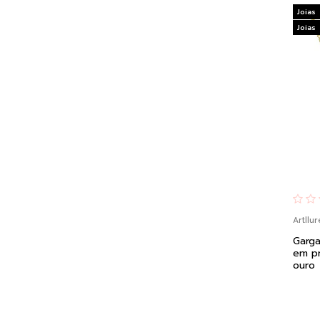
Joias
Joias
Artllur
Garga
em p
ouro