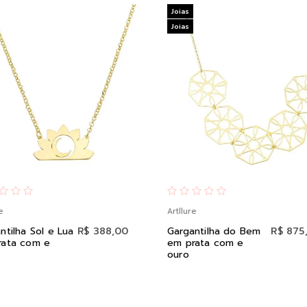
Joias
Joias
e
Artllure
ntilha Sol e Lua
R$ 388,00
Gargantilha do Bem
R$ 875
rata com e
em prata com e
ouro