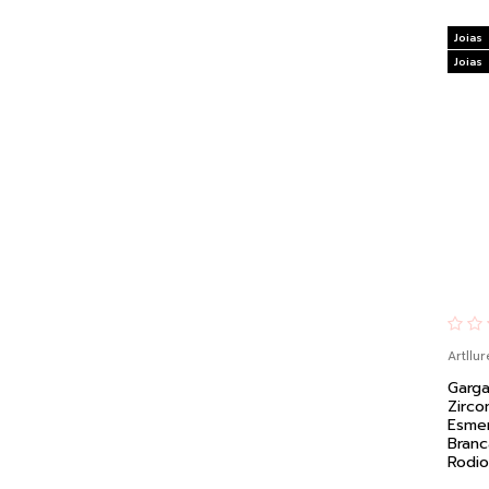
Joias
Joias
Artllur
Garga
Zirco
Esmer
Branc
Rodi