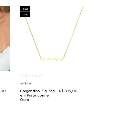
Joias
Joias
Artllure
,00
Gargantilha Zig Zag
R$ 319,00
em Prata com e
Ouro