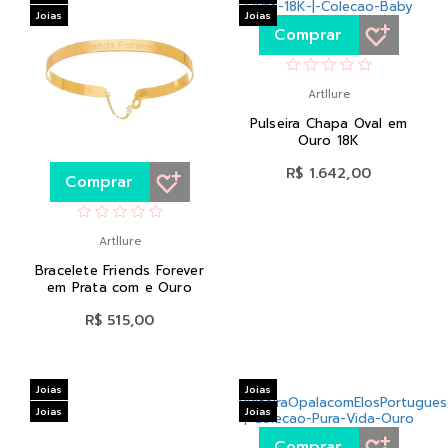
Joias
Joias
Comprar
Artllure
Pulseira Chapa Oval em
Ouro 18K
R$ 1.642,00
Comprar
Artllure
Bracelete Friends Forever
em Prata com e Ouro
R$ 515,00
Joias
Joias
Joias
Joias
Comprar