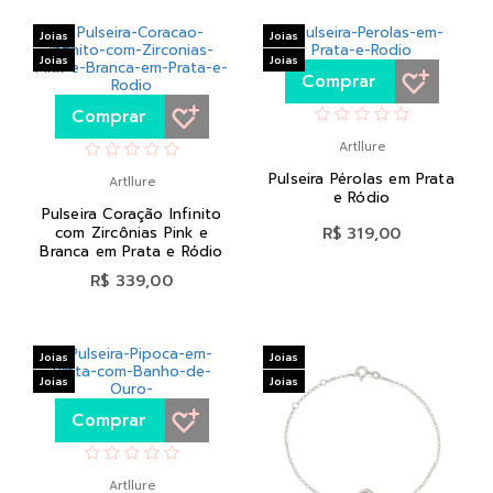
Joias
Joias
Joias
Joias
Comprar
Comprar
Artllure
Pulseira Pérolas em Prata
Artllure
e Ródio
Pulseira Coração Infinito
com Zircônias Pink e
R$ 319,00
Branca em Prata e Ródio
R$ 339,00
Joias
Joias
Joias
Joias
Comprar
Artllure