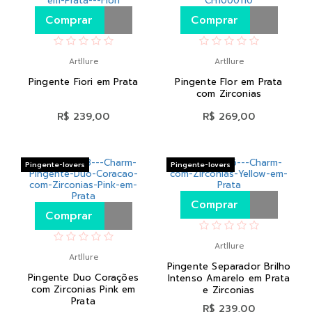
Comprar
Comprar
Artllure
Artllure
Pingente Fiori em Prata
Pingente Flor em Prata
com Zirconias
R$ 239,00
R$ 269,00
Pingente-lovers
Pingente-lovers
Comprar
Comprar
Artllure
Artllure
Pingente Separador Brilho
Pingente Duo Corações
Intenso Amarelo em Prata
com Zirconias Pink em
e Zirconias
Prata
R$ 239,00