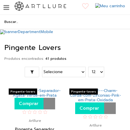
Pingente Lovers
Produtos encontrados:
41
Pingente-lovers
Pingente-lovers
Comprar
Comprar
Artllure
Artllure
Pingente Separador