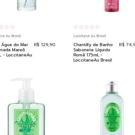
ane Au Bresil
Loccitane Au Bresil
y Água do Mar
R$ 129,90
Chantilly de Banho
R$ 74,
umada Mareô
Sabonete Líquido
 - LoccitaneAu
Romã 175mL -
LoccitaneAu Bresil