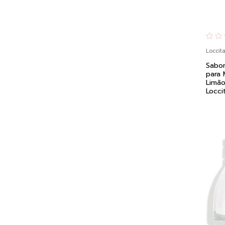
Loccit
Sabon
para
Limão
Locci