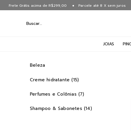
Frete Grátis acima de R$299,00
Parcele até 8 X sem juros
JOIAS
PIN
Beleza
Creme hidratante (15)
Perfumes e Colônias (7)
Shampoo & Sabonetes (14)