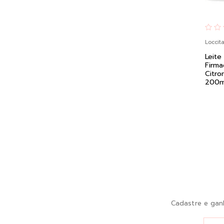
Loccit
Leite
Firm
Citro
200ml
Cadastre e gan