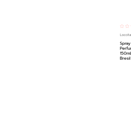
Loccit
Spra
Perf
150mL
Bresil