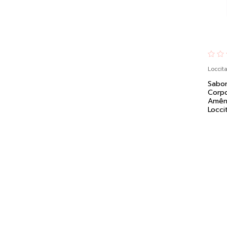
Loccit
Sabon
Corpo
Amên
Locci