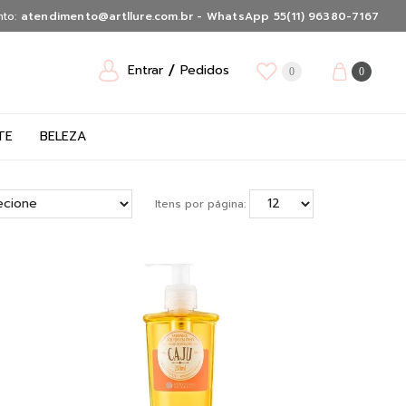
nto:
atendimento@artllure.com.br - WhatsApp 55(11) 96380-7167
Entrar
Pedidos
0
0
TE
BELEZA
Itens por página: