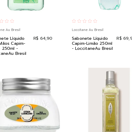
ane Au Bresil
Loccitane Au Bresil
ete Líquido
R$ 64,90
Sabonete Líquido
R$ 69,
 Mãos Capim-
Capim-Limão 250ml
 250ml -
- LoccitaneAu Bresil
taneAu Bresil