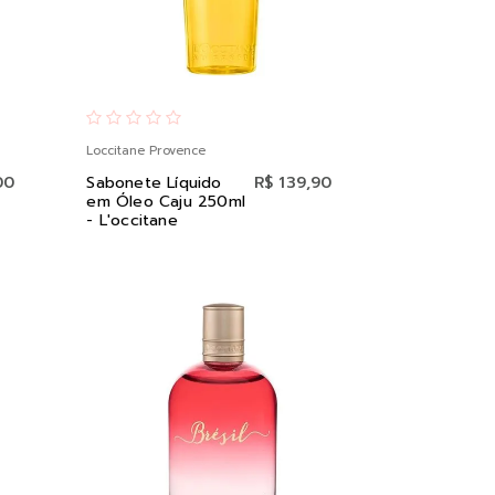
Loccitane Provence
00
Sabonete Líquido
R$ 139,90
em Óleo Caju 250ml
- L'occitane