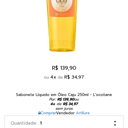
R$ 139,90
4
x
R$ 34,97
ou
de
Sabonete Líquido em Óleo Caju 250ml - L'occitane
Por:
R$ 139,90
ou
4x
de
R$ 34,97
sem juros
Comprar
Vendedor
Artllure