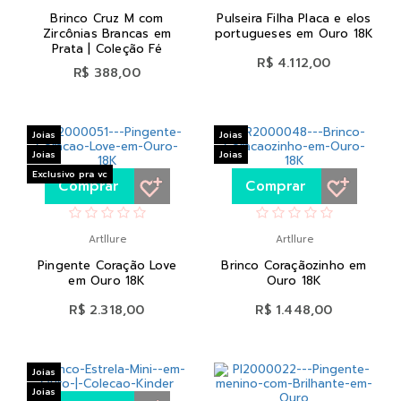
Brinco Cruz M com
Pulseira Filha Placa e elos
Zircônias Brancas em
portugueses em Ouro 18K
Prata | Coleção Fé
R$ 4.112,00
R$ 388,00
Joias
Joias
Joias
Joias
Exclusivo pra vc
Comprar
Comprar
Artllure
Artllure
Pingente Coração Love
Brinco Coraçãozinho em
em Ouro 18K
Ouro 18K
R$ 2.318,00
R$ 1.448,00
Joias
Joias