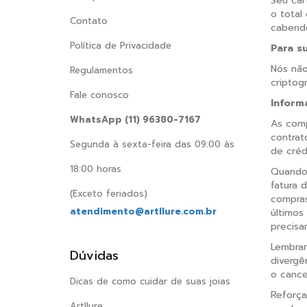
Seu car
o total
Contato
cabend
Política de Privacidade
Para s
Nós não
Regulamentos
criptog
Fale conosco
Inform
WhatsApp (11) 96380-7167
As comp
contrat
Segunda à sexta-feira das 09:00 às
de crédi
18:00 horas
Quando 
fatura 
(Exceto feriados)
compras
atendimento@artllure.com.br
últimos
precisa
Lembram
Dúvidas
divergê
o cance
Dicas de como cuidar de suas joias
Reforça
Artllure