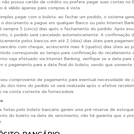
 não possui cartão de crédito ou prefere pagar suas contas no B
o é válido apenas para compras à vista.
imples pagar com o boleto: ao fechar um pedido, o sistema gerar
 o documento e pague em qualquer Banco ou pelo Internet Banki
é sempre 5 (cinco) dias após o fechamento do pedido. Após ess
to, o pedido será cancelado automaticamente. A confirmação 
icamente pelos bancos em até 2 (dois) dias úteis para pagamen
bancário com cheque, acrescente mais 4 (quatro) dias úteis ao 
ríodo corresponde ao tempo para confirmação do recebimento d
to seja efetuado via Internet Banking, verifique se a data para 
 o pagamento para a data final do boleto, sendo que somente 
.
 seu comprovante de pagamento para eventual necessidade de 
ão dos itens do pedido só será realizada após o efetivo recebi
o na conta corrente da fornecedora.
ão
 feitas pelo boleto bancário geram uma pré-reserva de estoque 
to do boleto na data de vencimento, não há garantia que o prod
.