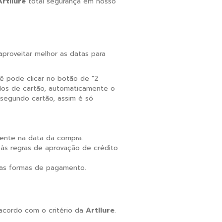
Artllure
total segurança em nosso
aproveitar melhor as datas para
 pode clicar no botão de "2
dados de cartão, automaticamente o
 segundo cartão, assim é só
ente na data da compra.
às regras de aprovação de crédito
uas formas de pagamento.
acordo com o critério da
Artllure
.