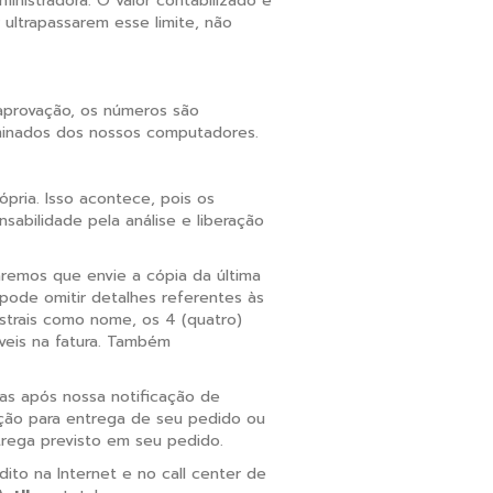
inistradora. O valor contabilizado é
 ultrapassarem esse limite, não
aprovação, os números são
iminados dos nossos computadores.
pria. Isso acontece, pois os
sabilidade pela análise e liberação
aremos que envie a cópia da última
pode omitir detalhes referentes às
trais como nome, os 4 (quatro)
veis na fatura. Também
s após nossa notificação de
ação para entrega de seu pedido ou
trega previsto em seu pedido.
o na Internet e no call center de