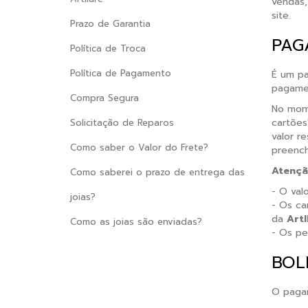
vendas,
site.
Prazo de Garantia
PAG
Política de Troca
Política de Pagamento
É um pa
pagamen
Compra Segura
No mome
cartões
Solicitação de Reparos
valor r
Como saber o Valor do Frete?
preench
Atenç
Como saberei o prazo de entrega das
- O val
joias?
- Os ca
da
Artl
Como as joias são enviadas?
- Os pe
BOL
O pagam