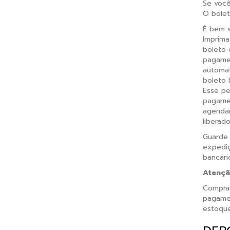
Se você
O bolet
É bem s
Imprima
boleto 
pagamen
automat
boleto 
Esse pe
pagamen
agendam
liberado
Guarde
expediç
bancári
Atenç
Compras
pagamen
estoque