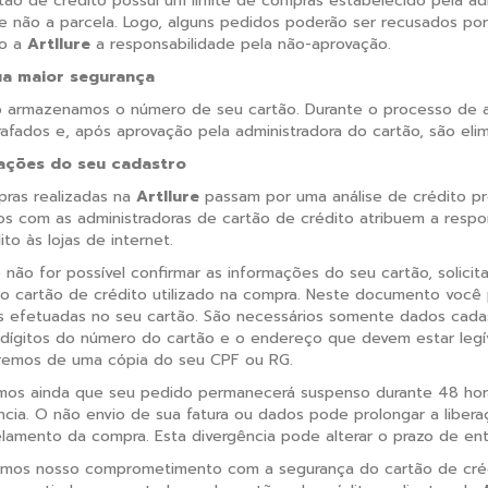
tão de crédito possui um limite de compras estabelecido pela adm
 e não a parcela. Logo, alguns pedidos poderão ser recusados por
o a
Artllure
a responsabilidade pela não-aprovação.
ua maior segurança
 armazenamos o número de seu cartão. Durante o processo de 
rafados e, após aprovação pela administradora do cartão, são el
ações do seu cadastro
ras realizadas na
Artllure
passam por uma análise de crédito pró
os com as administradoras de cartão de crédito atribuem a respon
to às lojas de internet.
não for possível confirmar as informações do seu cartão, solicit
do cartão de crédito utilizado na compra. Neste documento você 
 efetuadas no seu cartão. São necessários somente dados cadas
 dígitos do número do cartão e o endereço que devem estar legí
remos de uma cópia do seu CPF ou RG.
os ainda que seu pedido permanecerá suspenso durante 48 hora
ncia. O não envio de sua fatura ou dados pode prolongar a liber
lamento da compra. Esta divergência pode alterar o prazo de en
mos nosso comprometimento com a segurança do cartão de crédit