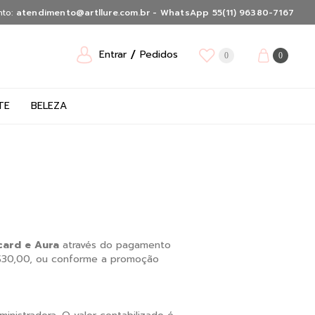
nto:
atendimento@artllure.com.br - WhatsApp 55(11) 96380-7167
Entrar
Pedidos
0
0
TE
BELEZA
card e Aura
através do pagamento
R$30,00, ou conforme a promoção