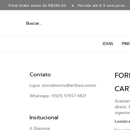
Frete Grátis acima de R$299,00
Parcele até 8 X sem juros
JOIAS
PIN
FOR
Contato
Ligue:
atendimento@artllure.com.br
CAR
Whatsapp +55(11) 97657-6821
Aceita
direto.
vigente
Insitucional
Lembre
A Empresa