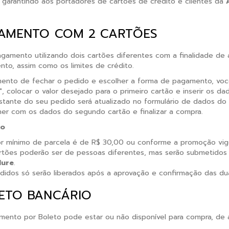
 garantindo aos portadores de cartões de crédito e clientes da
AMENTO COM 2 CARTÕES
gamento utilizando dois cartões diferentes com a finalidade de 
to, assim como os limites de crédito.
nto de fechar o pedido e escolher a forma de pagamento, você
", colocar o valor desejado para o primeiro cartão e inserir os 
estante do seu pedido será atualizado no formulário de dados do
er com os dados do segundo cartão e finalizar a compra.
ão
or mínimo de parcela é de R$ 30,00 ou conforme a promoção vig
rtões poderão ser de pessoas diferentes, mas serão submetidos 
lure
.
didos só serão liberados após a aprovação e confirmação das d
ETO BANCÁRIO
ento por Boleto pode estar ou não disponível para compra, de 