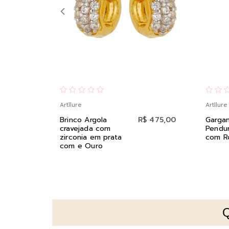
Artllure
Artllure
Brinco Argola
R$ 475,00
Gargan
cravejada com
Pendu
zirconia em prata
com R
com e Ouro