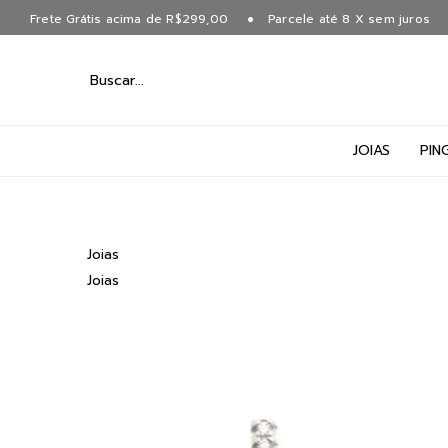
Frete Grátis acima de R$299,00
Parcele até 8 X sem juros
JOIAS
PIN
Joias
Joias