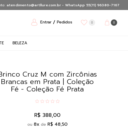
nto:
atendimento@artllure.com.br - WhatsApp 55(11) 96380-7167
Entrar
Pedidos
0
0
TE
BELEZA
Brinco Cruz M com Zircônias
Brancas em Prata | Coleção
Fé - Coleção Fé Prata
R$ 388,00
8
x
R$ 48,50
ou
de