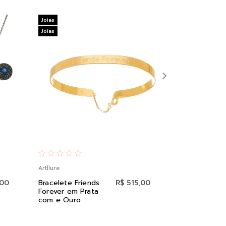
Joias
Joias
Joias
Joias
Artllure
Artllure
,00
Bracelete Friends
R$ 515,00
Brinco Ping
Forever em Prata
Coracao co
com e Ouro
Zirconia em