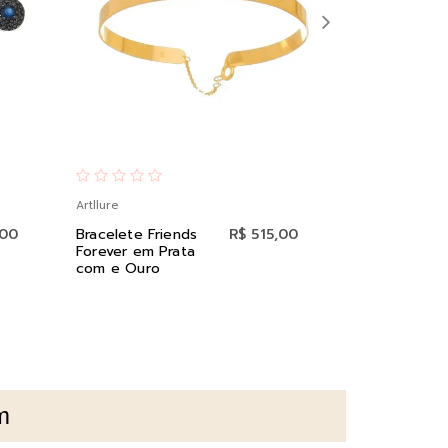
Artllure
Artllure
,00
Bracelete Friends
R$ 515,00
Brinco Ping
Forever em Prata
Coracao co
com e Ouro
Zirconia em
m