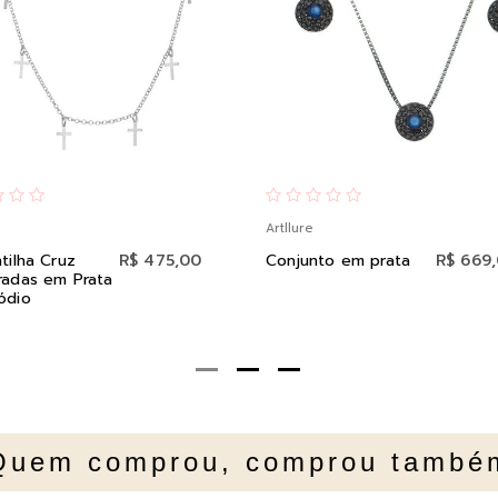
Artllure
tilha Cruz
R$ 475,00
Conjunto em prata
R$ 669
radas em Prata
ódio
Quem comprou, comprou també