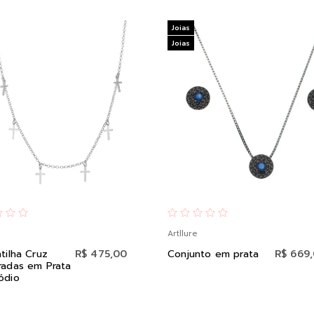
Joias
Joias
Artllure
tilha Cruz
R$ 475,00
Conjunto em prata
R$ 669
radas em Prata
ódio