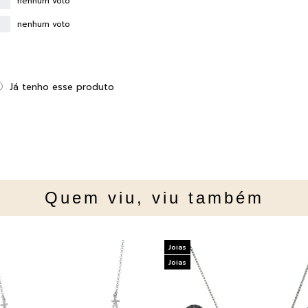
nenhum voto
nenhum voto
Já tenho esse produto
Quem viu, viu também
Joias
Joias