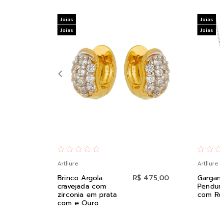
Joias
Joias
Joias
Joias
Artllure
Artllure
Brinco Argola
R$ 475,00
Gargan
cravejada com
Pendu
zirconia em prata
com R
com e Ouro