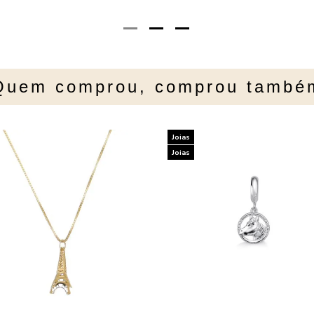
Quem comprou, comprou també
Joias
Joias