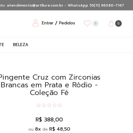
nto:
atendimento@artllure.com.br - WhatsApp 55(11) 96380-7167
Entrar
Pedidos
0
0
TE
BELEZA
Pingente Cruz com Zirconias
Brancas em Prata e Ródio -
Coleção Fé
R$ 388,00
8
x
R$ 48,50
ou
de