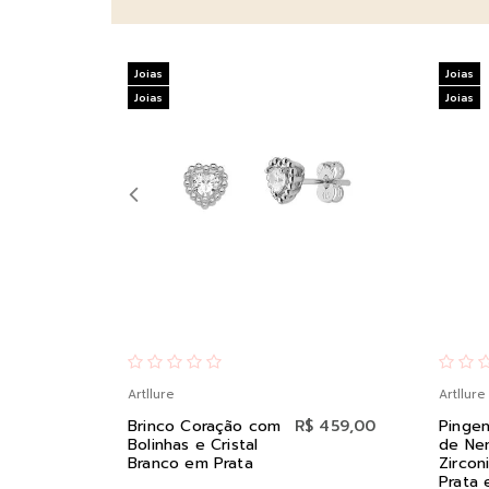
Joias
Joias
Joias
Joias
Artllure
Artllure
Brinco Coração com
R$ 459,00
Pingen
Bolinhas e Cristal
de Ne
Branco em Prata
Zircon
Prata 