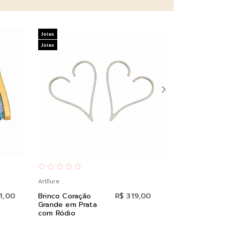
Joias
Joias
Joias
Joias
Artllure
Artllure
1,00
Brinco Coração
R$ 319,00
Pingente Po
Grande em Prata
Luz 4mm em
com Ródio
18K