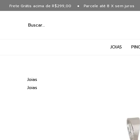
Frete Grátis acima de R$299,00
Parcele até 8 X sem juros
JOIAS
PIN
Joias
Joias