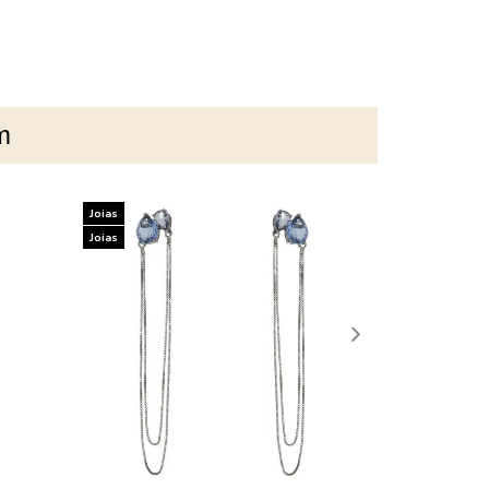
m
Joias
Joias
Joias
Joias