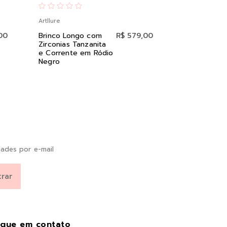
Artllure
Artllure
00
Brinco Longo com
R$ 579,00
Anel Cravej
Zirconias Tanzanita
Zircônias Co
e Corrente em Ródio
Pastel em P
Negro
ades por e-mail
ique em contato