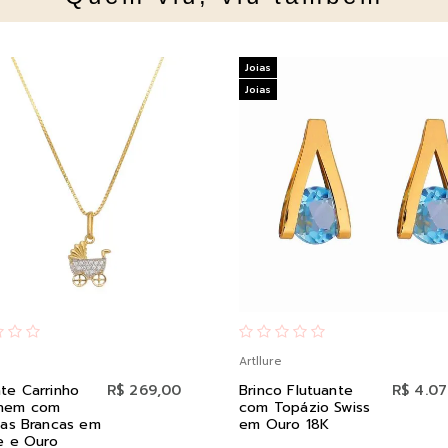
Joias
Joias
Artllure
te Carrinho
R$ 269,00
Brinco Flutuante
R$ 4.07
nem com
com Topázio Swiss
ias Brancas em
em Ouro 18K
e e Ouro