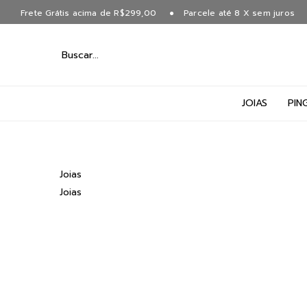
Frete Grátis acima de R$299,00
Parcele até 8 X sem juros
JOIAS
PIN
Joias
Joias