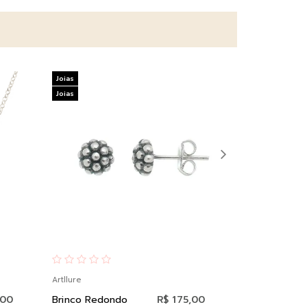
Joias
Joias
Joias
Joias
Artllure
Artllure
,00
Brinco Redondo
R$ 175,00
Brinco Deg