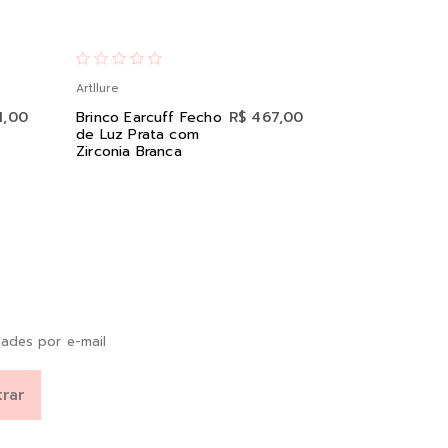
Artllure
Artllure
1,00
Brinco Earcuff Fecho
R$ 467,00
Brinco Redo
de Luz Prata com
Trabalhado
Zirconia Branca
Bolinhas co
Envelhecida
ades por e-mail