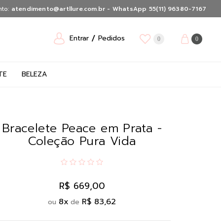
nto:
atendimento@artllure.com.br - WhatsApp 55(11) 96380-7167
Entrar
Pedidos
0
0
TE
BELEZA
Bracelete Peace em Prata -
Coleção Pura Vida
R$ 669,00
8
x
R$ 83,62
ou
de