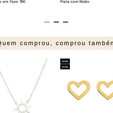
o em Ouro 18K
Prata com Ródio
Quem comprou, comprou també
Joias
Joias