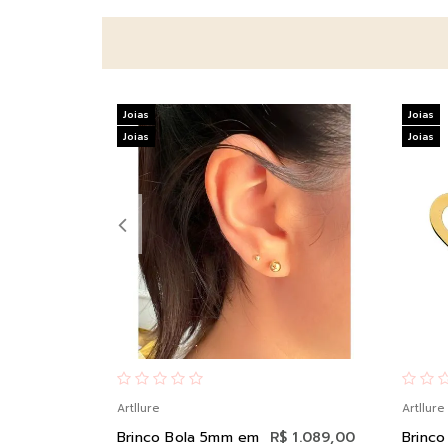
Joias
Joias
Joias
Joias
Artllure
Artllure
Brinco Bola 5mm em
R$ 1.089,00
Brinco