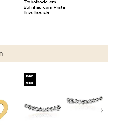
Trabalhado em
Zirconias B
Bolinhas com Prata
Prata com R
Envelhecida
m
Joias
Joias
Joias
Joias