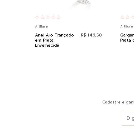
Artllure
Artllure
Anel Aro Trançado
R$ 146,50
Gargan
em Prata
Prata 
Envelhecida
Cadastre e gan