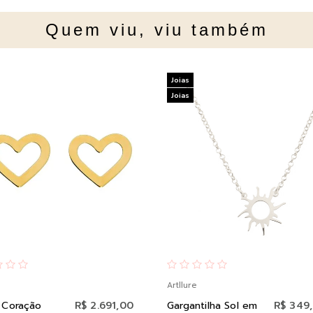
Quem viu, viu também
Joias
Joias
Artllure
 Coração
R$ 2.691,00
Gargantilha Sol em
R$ 349