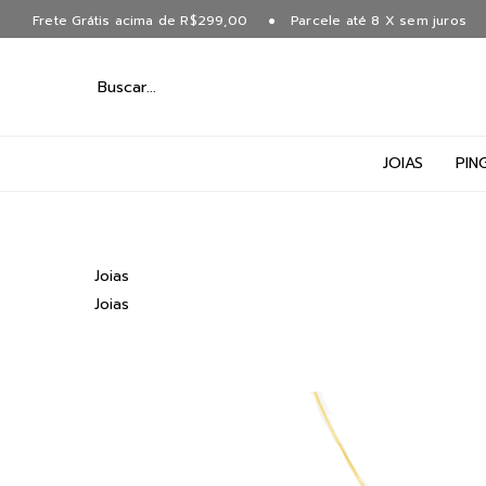
Frete Grátis acima de R$299,00
Parcele até 8 X sem juros
JOIAS
PIN
Joias
Joias