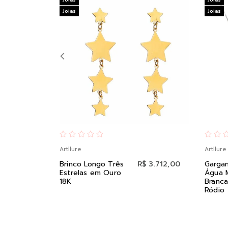
Joias
Joias
Artllure
Artllure
Brinco Longo Três
R$ 3.712,00
Gargan
Estrelas em Ouro
Água 
18K
Branca
Ródio