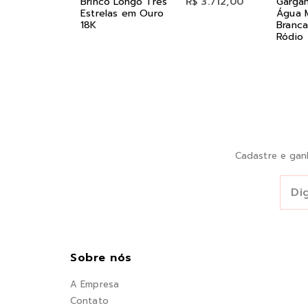
Brinco Longo Três
R$ 3.712,00
Gargan
Estrelas em Ouro
Água 
18K
Branca
Ródio
Cadastre e gan
Sobre nós
A Empresa
Contato