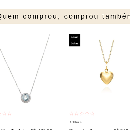
Quem comprou, comprou també
Joias
Joias
Artllure