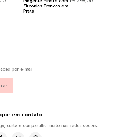
,00
Pingente Sinete com
R$ 296,00
Pingente G
Zirconias Brancas em
Zirconias Br
Prata
Pérola em P
ades por e-mail
ique em contato
ga, curta e compartilhe muito nas redes sociais: