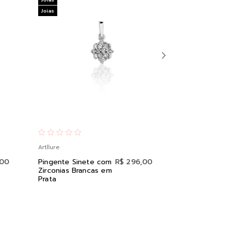
Joias
Joias
Artllure
Artllure
,00
Pingente Sinete com
R$ 296,00
Pingente G
Zirconias Brancas em
Zirconias Br
Prata
Pérola em P