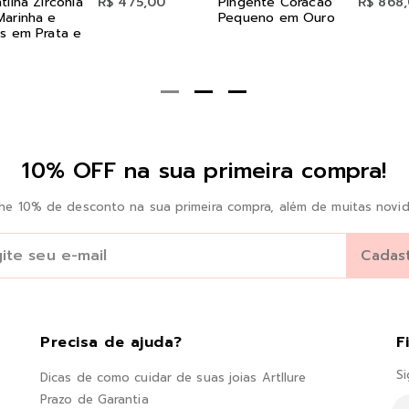
tilha Zircônia
R$ 475,00
Pingente Coracao
R$ 868
Marinha e
Pequeno em Ouro
s em Prata e
10% OFF na sua primeira compra!
he 10% de desconto na sua primeira compra, além de muitas novid
Precisa de ajuda?
F
Si
Dicas de como cuidar de suas joias Artllure
Prazo de Garantia