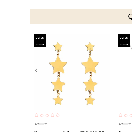
Joias
Joias
Joias
Joias
Artllure
Artllure