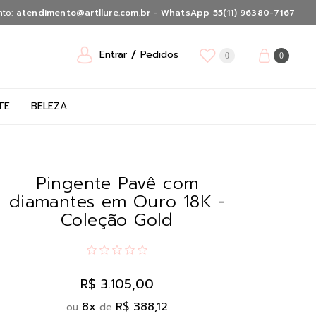
nto:
atendimento@artllure.com.br - WhatsApp 55(11) 96380-7167
Entrar
Pedidos
0
0
TE
BELEZA
Pingente Pavê com
diamantes em Ouro 18K -
Coleção Gold
R$ 3.105,00
8
x
R$ 388,12
ou
de