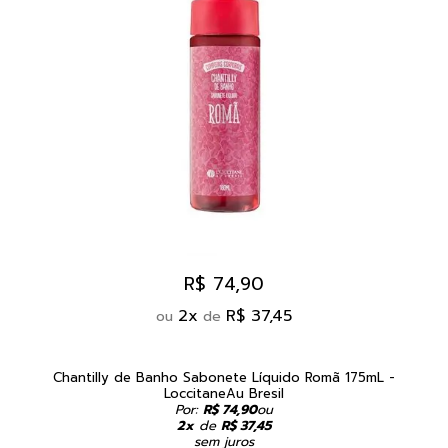
R$ 74,90
2
x
R$ 37,45
ou
de
Chantilly de Banho Sabonete Líquido Romã 175mL -
LoccitaneAu Bresil
Por:
R$ 74,90
ou
2x
de
R$ 37,45
sem juros