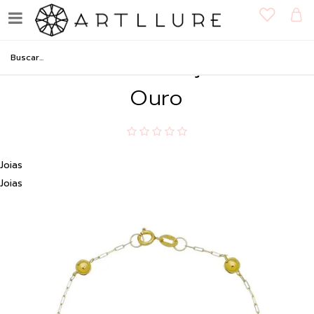
Pulseira de Bolas 4mm em
Ouro 18K - Coleção Bolas
Ouro
Joias
Joias