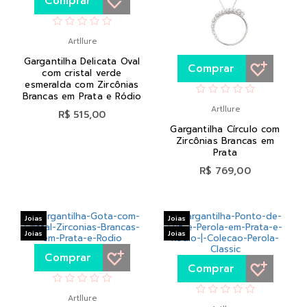
Comprar
Artllure
Gargantilha Delicata Oval
Comprar
com cristal verde
esmeralda com Zircônias
Brancas em Prata e Ródio
Artllure
R$ 515,00
Gargantilha Círculo com
Zircônias Brancas em
Prata
R$ 769,00
Joias
Joias
Joias
Joias
Comprar
Comprar
Artllure