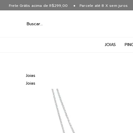
Frete Grátis acima de R$299,00
Parcele até 8 X sem juros
JOIAS
PIN
Joias
Joias