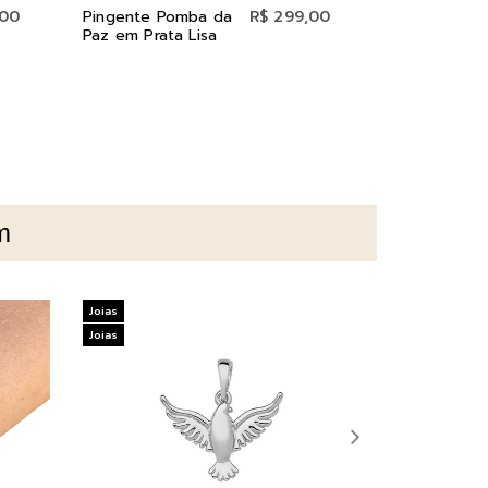
,00
Pingente Pomba da
R$ 299,00
Gargantilha
Paz em Prata Lisa
Cristal Bran
Prata e Ród
m
Joias
Joias
Joias
Joias