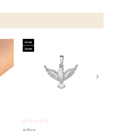
Joias
Joias
Joias
Joias
Artllure
Artllure