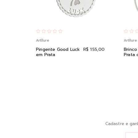
Artllure
Artllure
Pingente Good Luck
R$ 155,00
Brinco
em Prata
Prata 
Cadastre e gan