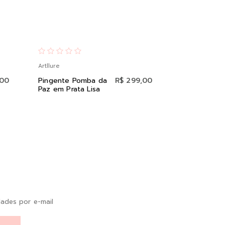
Artllure
Artllure
,00
Pingente Pomba da
R$ 299,00
Gargantilha
Paz em Prata Lisa
Cristal Bran
Prata e Ród
ades por e-mail