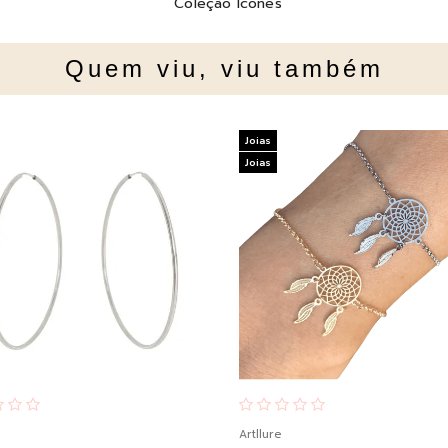
Coleção Ícones
Quem viu, viu também
Joias
Joias
Artllure