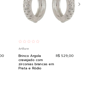
Artllure
Artllure
,00
Brinco Argola
R$ 529,00
Pingente Est
cravejado com
Lua em Prat
zirconias brancas em
Ouro
Prata e Ródio