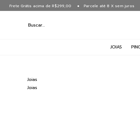
Frete Grátis acima de R$299,00
Parcele até 8 X sem juros
JOIAS
PIN
Joias
Joias