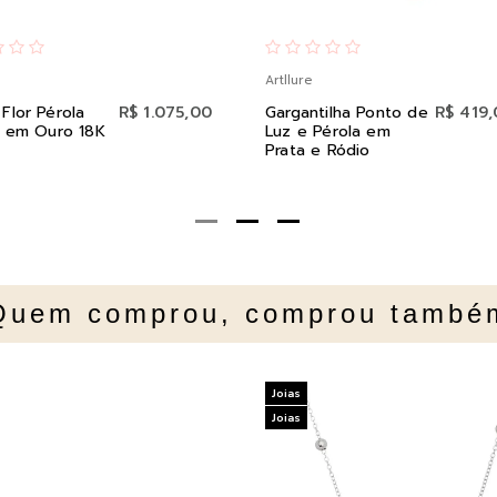
Artllure
 Flor Pérola
R$ 1.075,00
Gargantilha Ponto de
R$ 419
il em Ouro 18K
Luz e Pérola em
Prata e Ródio
Quem comprou, comprou també
Joias
Joias