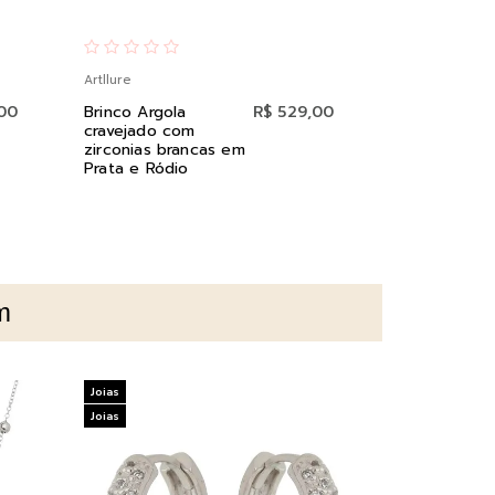
Artllure
Artllure
,00
Brinco Argola
R$ 529,00
Pingente Est
cravejado com
Lua em Prat
zirconias brancas em
Ouro
Prata e Ródio
m
Joias
Joias
Joias
Joias