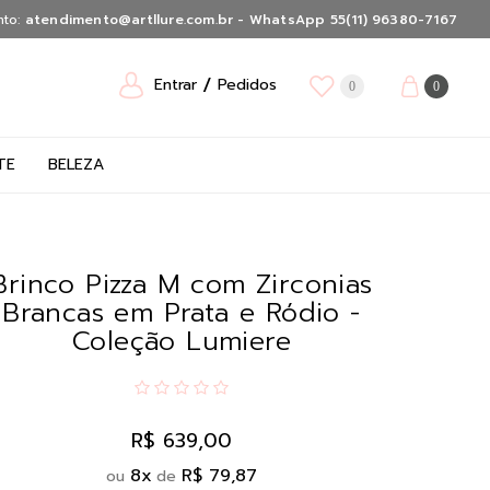
nto:
atendimento@artllure.com.br - WhatsApp 55(11) 96380-7167
Entrar
Pedidos
0
0
TE
BELEZA
Brinco Pizza M com Zirconias
Brancas em Prata e Ródio -
Coleção Lumiere
R$ 639,00
8
x
R$ 79,87
ou
de