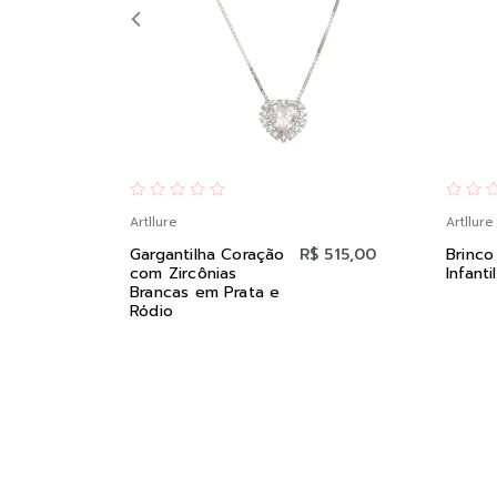
Artllure
Artllure
Gargantilha Coração
R$ 515,00
Brinco
com Zircônias
Infant
Brancas em Prata e
Ródio