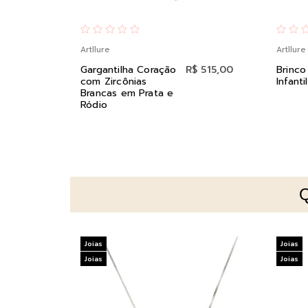
Artllure
Artllure
Gargantilha Coração
R$ 515,00
Brinco
com Zircônias
Infant
Brancas em Prata e
Ródio
Joias
Joias
Joias
Joias