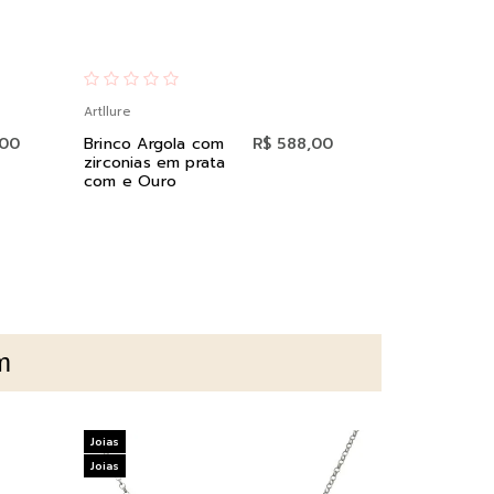
Artllure
Artllure
,00
Brinco Argola com
R$ 588,00
Pingente G
zirconias em prata
Zirconias Br
com e Ouro
Pérola em P
m
Joias
Joias
Joias
Joias