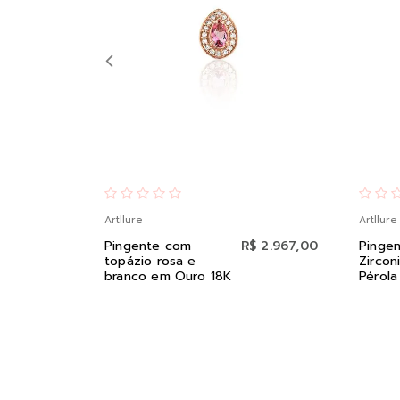
Artllure
Artllure
Pingente com
R$ 2.967,00
Pinge
topázio rosa e
Zircon
branco em Ouro 18K
Pérola