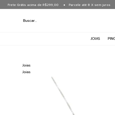
Frete Grátis acima de R$299,00
Parcele até 8 X sem juros
JOIAS
PIN
Joias
Joias