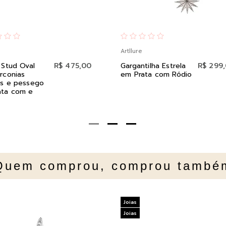
Artllure
 Stud Oval
R$ 475,00
Gargantilha Estrela
R$ 299
rconias
em Prata com Ródio
as e pessego
ata com e
Quem comprou, comprou també
Joias
Joias