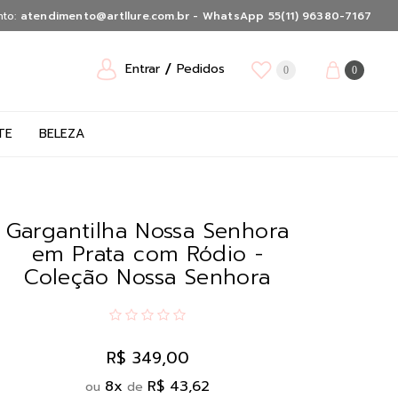
nto:
atendimento@artllure.com.br - WhatsApp 55(11) 96380-7167
Entrar
Pedidos
0
0
TE
BELEZA
Gargantilha Nossa Senhora
em Prata com Ródio -
Coleção Nossa Senhora
R$ 349,00
8
x
R$ 43,62
ou
de