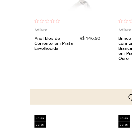
Artllure
Artllure
Anel Elos de
R$ 146,50
Brinco
Corrente em Prata
com zi
Envelhecida
Branc
em Pr
Ouro
Joias
Joias
Joias
Joias