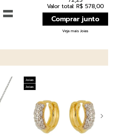
72,25
=
Valor total: R$ 578,00
Veja mais Joias
Joias
Joias
Joias
Joias