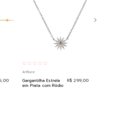
Artllure
Artllure
5,00
Gargantilha Estrela
R$ 299,00
Anel Elos d
em Prata com Ródio
Corrente em
Envelhecida