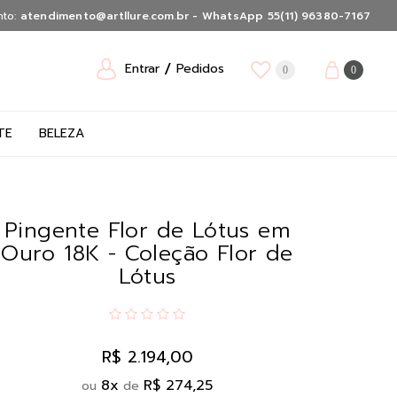
nto:
atendimento@artllure.com.br - WhatsApp 55(11) 96380-7167
Entrar
Pedidos
0
0
TE
BELEZA
Pingente Flor de Lótus em
Ouro 18K - Coleção Flor de
Lótus
R$ 2.194,00
8
x
R$ 274,25
ou
de