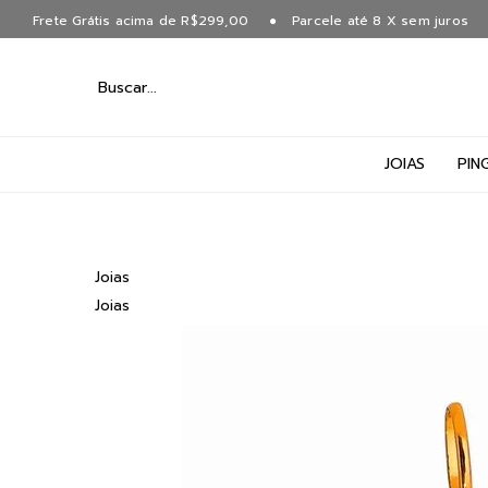
Frete Grátis acima de R$299,00
Parcele até 8 X sem juros
JOIAS
PIN
Joias
Joias