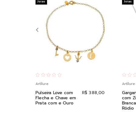
Joias
Joias
Artllure
Artllure
Pulseira Love com
R$ 388,00
Gargan
Flecha e Chave em
com Zi
Prata com e Ouro
Branca
Ródio