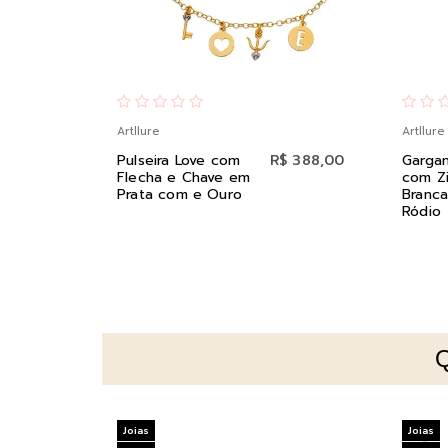
Artllure
Artllure
Pulseira Love com
R$ 388,00
Gargan
Flecha e Chave em
com Zi
Prata com e Ouro
Branca
Ródio
Joias
Joias