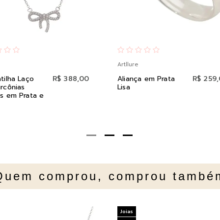
Artllure
tilha Laço
R$ 388,00
Aliança em Prata
R$ 259
rcônias
Lisa
s em Prata e
Quem comprou, comprou també
Joias