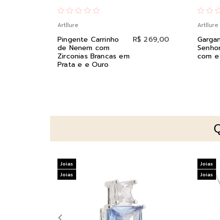
Artllure
Artllure
Pingente Carrinho
R$ 269,00
Gargan
de Nenem com
Senho
Zirconias Brancas em
com e
Prata e e Ouro
Joias
Joias
Joias
Joias