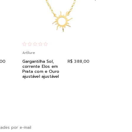
Artllure
Artllure
,00
Gargantilha Sol,
R$ 388,00
Colar Coraç
corrente Elos em
Elos Portug
Prata com e Ouro
Prata com R
ajustável ajustável
ades por e-mail