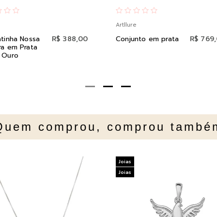
Artllure
tinha Nossa
R$ 388,00
Conjunto em prata
R$ 769
ra em Prata
 Ouro
Quem comprou, comprou també
Joias
Joias