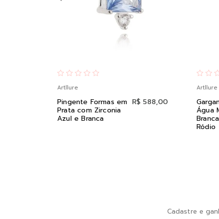
Artllure
Artllure
Pingente Formas em
R$ 588,00
Gargan
Prata com Zirconia
Água 
Azul e Branca
Branca
Ródio
Cadastre e gan