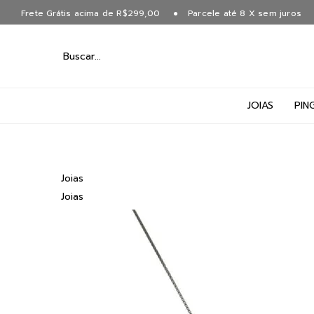
Frete Grátis acima de R$299,00
Parcele até 8 X sem juros
JOIAS
PIN
Joias
Joias