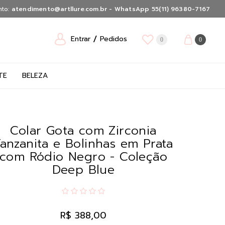
nto:
atendimento@artllure.com.br - WhatsApp 55(11) 96380-7167
Entrar
Pedidos
0
0
TE
BELEZA
Colar Gota com Zirconia
anzanita e Bolinhas em Prata
com Ródio Negro - Coleção
Deep Blue
R$ 388,00