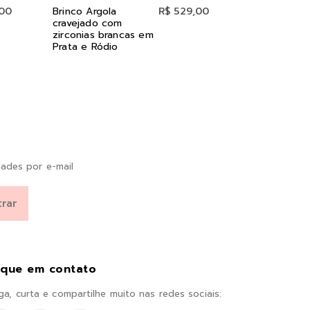
,00
Brinco Argola
R$ 529,00
Brinco Infant
cravejado com
Corações e
zirconias brancas em
Zirconia Rub
Prata e Ródio
18K
ades por e-mail
ique em contato
ga, curta e compartilhe muito nas redes sociais: