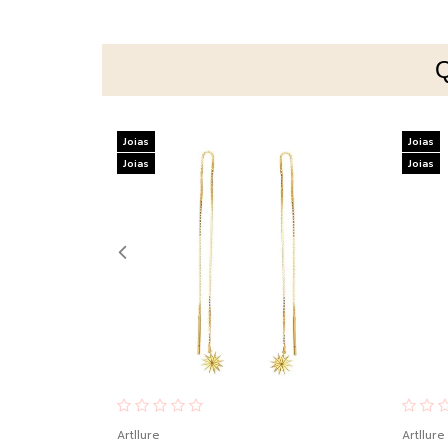
Joias
Joias
Joias
Joias
Artllure
Artllure