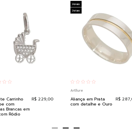
Joias
Joias
Artllure
te Carrinho
R$ 229,00
Aliança em Prata
R$ 287
be com
com detalhe e Ouro
ias Brancas em
com Ródio