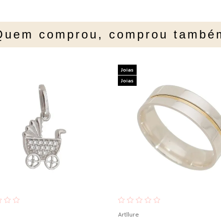
Quem comprou, comprou també
Joias
Joias
Artllure