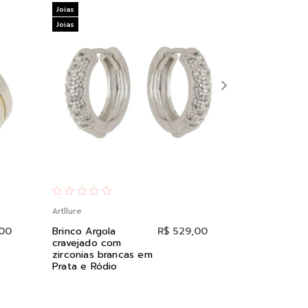
Joias
Joias
Joias
Joias
Artllure
Artllure
,00
Brinco Argola
R$ 529,00
Brinco Infant
cravejado com
Corações e
zirconias brancas em
Zirconia Rub
Prata e Ródio
18K