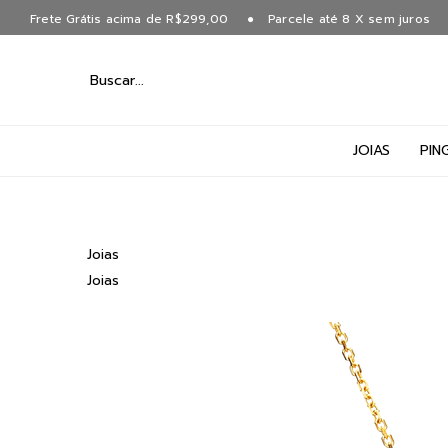
Frete Grátis acima de R$299,00
Parcele até 8 X sem juros
JOIAS
PIN
Joias
Joias