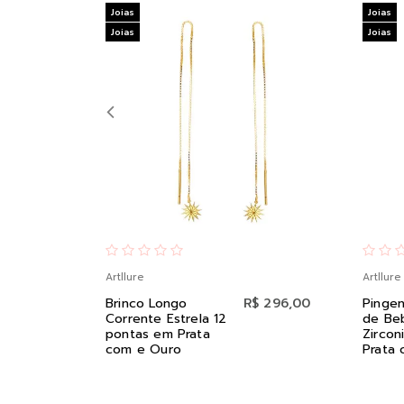
Joias
Joias
Joias
Joias
Artllure
Artllure
Brinco Longo
R$ 296,00
Pingen
Corrente Estrela 12
de Be
pontas em Prata
Zircon
com e Ouro
Prata 