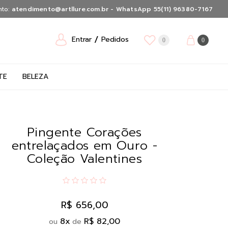
nto:
atendimento@artllure.com.br - WhatsApp 55(11) 96380-7167
Entrar
Pedidos
0
0
TE
BELEZA
Pingente Corações
entrelaçados em Ouro -
Coleção Valentines
R$ 656,00
8
x
R$ 82,00
ou
de