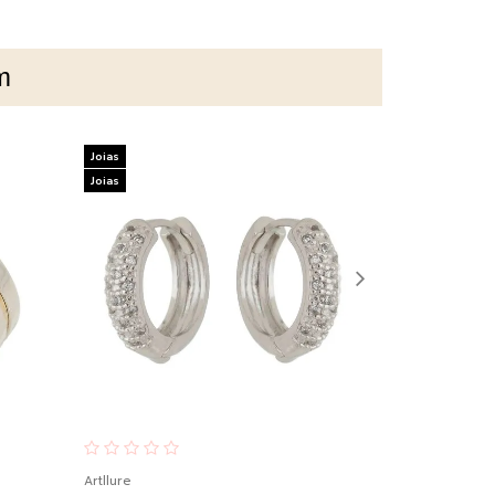
m
Joias
Joias
Joias
Joias
Artllure
Artllure