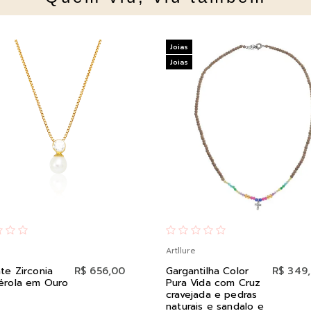
Joias
Joias
Artllure
te Zirconia
R$ 656,00
Gargantilha Color
R$ 349
érola em Ouro
Pura Vida com Cruz
cravejada e pedras
naturais e sandalo e