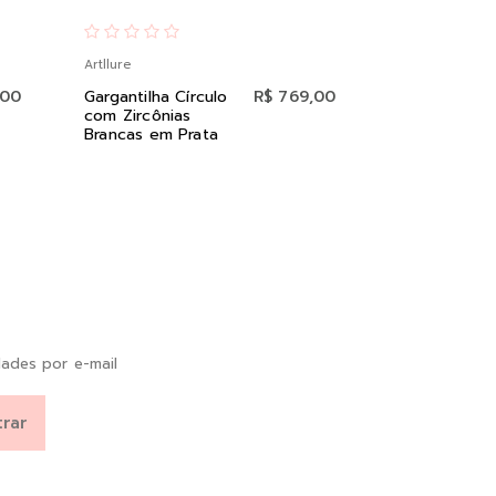
Artllure
Artllure
,00
Gargantilha Círculo
R$ 769,00
Colar Gota C
com Zircônias
Pink em Pra
Brancas em Prata
Ródio Negro
ades por e-mail