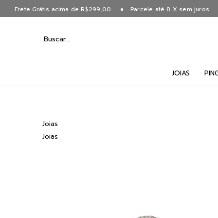
Frete Grátis acima de R$299,00
Parcele até 8 X sem juros
JOIAS
PIN
Joias
Joias