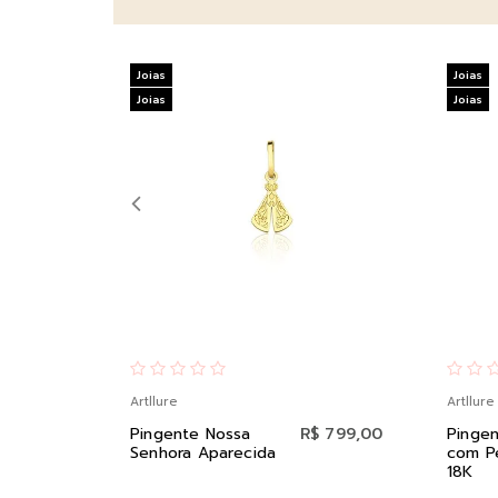
Joias
Joias
Joias
Joias
Artllure
Artllure
Pingente Nossa
R$ 799,00
Pingen
Senhora Aparecida
com P
18K