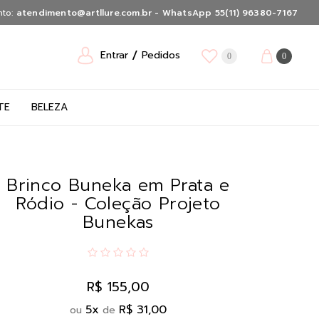
nto:
atendimento@artllure.com.br - WhatsApp 55(11) 96380-7167
Entrar
Pedidos
0
0
TE
BELEZA
Brinco Buneka em Prata e
Ródio - Coleção Projeto
Bunekas
R$ 155,00
5
x
R$ 31,00
ou
de