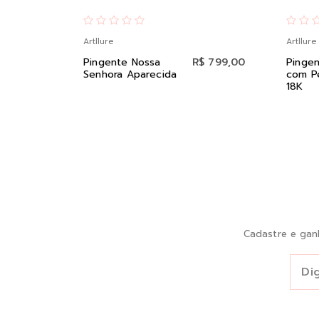
Artllure
Artllure
Pingente Nossa
R$ 799,00
Pingen
Senhora Aparecida
com P
18K
Cadastre e gan