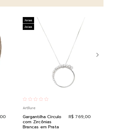
Joias
Joias
Joias
Joias
Artllure
Artllure
,00
Gargantilha Círculo
R$ 769,00
Colar Gota C
com Zircônias
Pink em Pra
Brancas em Prata
Ródio Negro