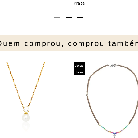
Prata
Quem comprou, comprou també
Joias
Joias