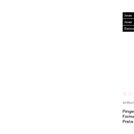
Joias
Joias
Exclus
Artllur
Pinge
Form
Prat