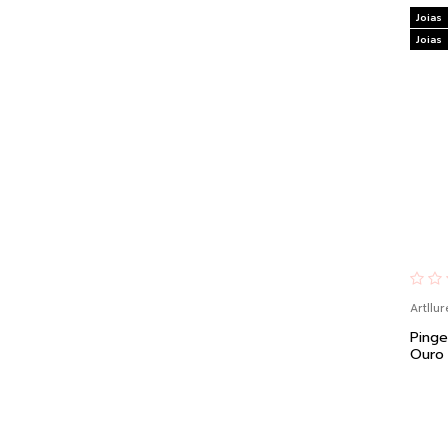
Joias
Joias
Artllur
Ping
Ouro