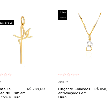
Joias
Joias
ivo pra vc
e
Artllure
nte Fé
R$ 239,00
Pingente Corações
R$ 656
ato de Cruz em
entrelaçados em
a com e Ouro
Ouro