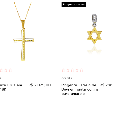
Pingente-lovers
e
Artllure
ente Cruz em
R$ 2.029,00
Pingente Estrela de
R$ 296
 18K
Davi em prata com e
ouro amarelo