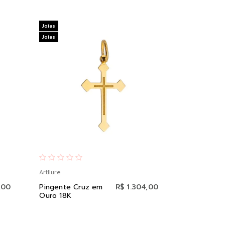
Joias
Joias
Artllure
,00
Pingente Cruz em
R$ 1.304,00
Ouro 18K