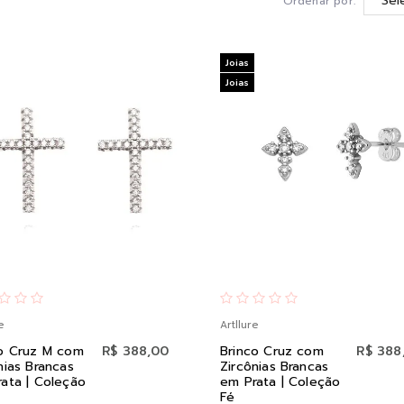
Ordenar por:
Joias
Joias
e
Artllure
co Cruz M com
R$ 388,00
Brinco Cruz com
R$ 388
nias Brancas
Zircônias Brancas
ata | Coleção
em Prata | Coleção
Fé