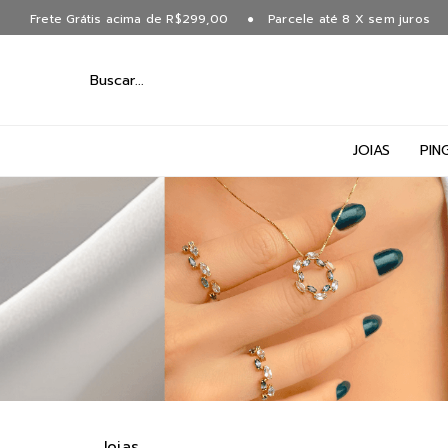
Frete Grátis acima de R$299,00
Parcele até 8 X sem juros
JOIAS
PIN
Joias