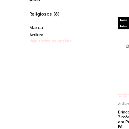
Religiosos (8)
Joias
Joias
Marca
Artllure
Veja todas as opções
Artllur
Brin
Zircô
em Pr
Fé