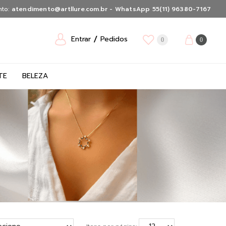
nto:
atendimento@artllure.com.br - WhatsApp 55(11) 96380-7167
Entrar
Pedidos
0
0
TE
BELEZA