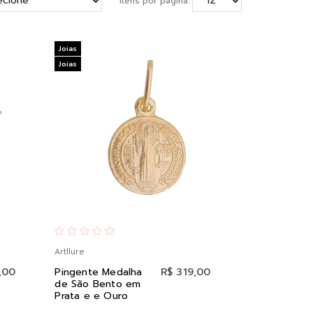
Itens por página:
Joias
Joias
Artllure
,00
Pingente Medalha
R$ 319,00
de São Bento em
Prata e e Ouro