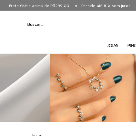
Frete Grátis acima de R$299,00
Parcele até 8 X sem juros
JOIAS
PIN
Joias