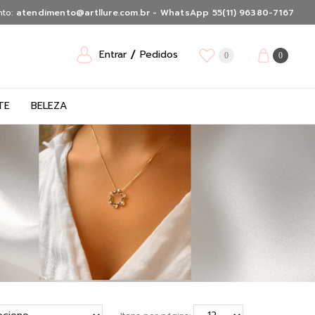
nto:
atendimento@artllure.com.br - WhatsApp 55(11) 96380-7167
Entrar
Pedidos
0
0
TE
BELEZA