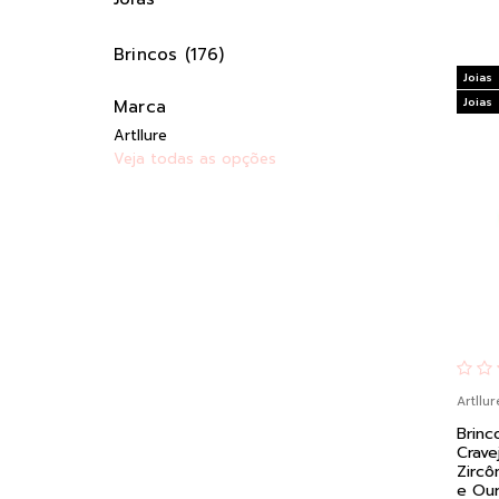
Brincos (176)
Joias
Joias
Marca
Artllure
Veja todas as opções
Artllur
Brinc
Crav
Zircô
e Ou