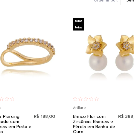
Ordenar por:
Joias
Joias
e
Artllure
o Piercing
R$ 188,00
Brinco Flor com
R$ 388
ejado com
Zircônias Brancas e
nias em Prata e
Pérola em Banho de
ro
Ouro