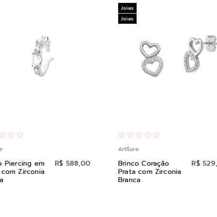
Joias
Joias
e
Artllure
o Piercing em
R$ 588,00
Brinco Coração
R$ 529
 com Zirconia
Prata com Zirconia
a
Branca