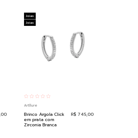
Joias
Joias
Artllure
,00
Brinco Argola Click
R$ 745,00
em prata com
Zirconia Branca