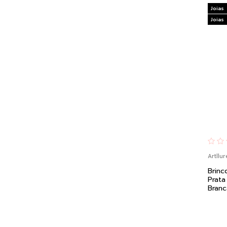
Joias
Joias
Artllur
Brinc
Prata
Branc