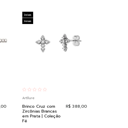
Joias
Joias
Artllure
,00
Brinco Cruz com
R$ 388,00
Zircônias Brancas
em Prata | Coleção
Fé