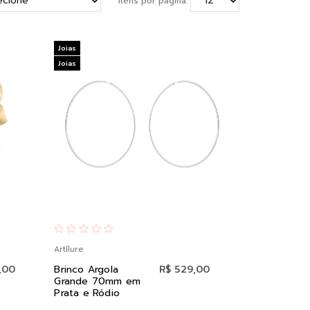
Itens por página:
Joias
Joias
Artllure
,00
Brinco Argola
R$ 529,00
Grande 70mm em
Prata e Ródio