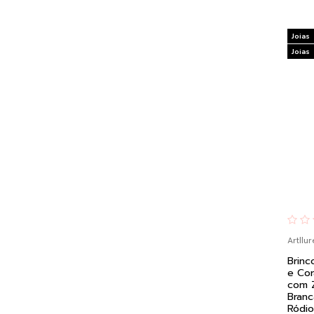
Joias
Joias
Artllur
Brinc
e Cor
com Z
Branc
Ródi