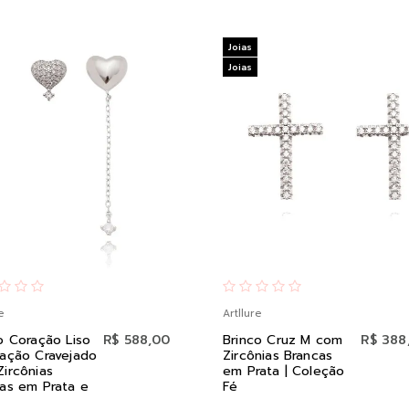
Joias
Joias
e
Artllure
o Coração Liso
R$ 588,00
Brinco Cruz M com
R$ 388
ação Cravejado
Zircônias Brancas
ircônias
em Prata | Coleção
as em Prata e
Fé
o