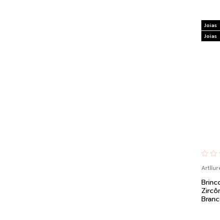
Joias
Joias
Artllur
Brin
Zircô
Branc