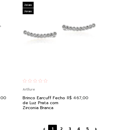
Joias
Joias
Artllure
,00
Brinco Earcuff Fecho
R$ 467,00
de Luz Prata com
Zirconia Branca
1
2
3
4
5