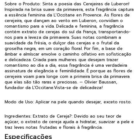
Sobre o Produto: Sinta a poesia das Cerejeiras de Luberon!
Inspirada na brisa suave da primavera, esta fragrância captura
a essência feminina da L’Occitane en Provence. As flores de
cerejeira, que dançam ao vento em Luberon, convidam o
romantismo para a vida. Delicada e feminina, a fragrância
contém extrato de cerejas do sul da França, transportando-
nos para a leveza da primavera. Suas notas combinam a
suavidade da frésia, o dulçor das cerejas e o frutal da
groselha negra, em um coração floral. Por fim, a base de
âmbar e almíscar envolve o caminho olfativo em sofisticação
e delicadeza. Criada para mulheres que desejam trazer
romantismo ao dia a dia, essa fragrância é uma verdadeira
assinatura de elegância e feminilidade. É porque as flores de
cerejeira voam para longe com a primeira brisa da primavera
que elas são tão raras e preciosas. — Olivier Baussan,
fundador da L’Occitane.Vista-se de delicadeza!
Modo de Uso: Aplicar na pele quando desejar, exceto rosto.
Ingredientes: Extrato de Cereja?: Devido ao seu teor de
açúcar, o extrato de cereja ajuda a hidratar, suavizar a pele e
traz leves notas frutadas e florais à fragrância.
Especificações