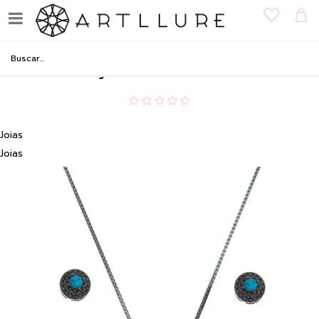
Conjunto em prata -
Coleção Trend Green
Joias
Joias