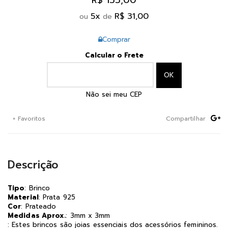
R$ 155,00
5
x
R$ 31,00
ou
de
Comprar
Calcular o Frete
Não sei meu CEP
+ Favoritos
Compartilhar
Descrição
Tipo
: Brinco
Material
: Prata 925
Cor
: Prateado
Medidas Aprox.
: 3mm x 3mm
: Estes brincos são joias essenciais dos acessórios femininos.