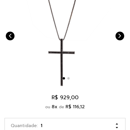
R$ 929,00
8
x
R$ 116,12
ou
de