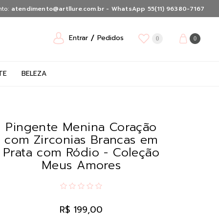
nto:
atendimento@artllure.com.br - WhatsApp 55(11) 96380-7167
Entrar
Pedidos
0
0
TE
BELEZA
Pingente Menina Coração
com Zirconias Brancas em
Prata com Ródio - Coleção
Meus Amores
R$ 199,00