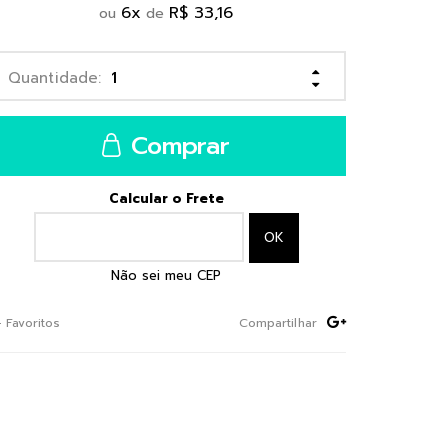
6
x
R$ 33,16
ou
de
Comprar
Calcular o Frete
Não sei meu CEP
+ Favoritos
Compartilhar