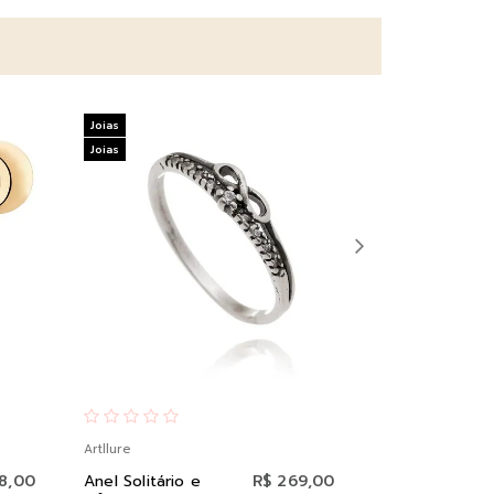
Joias
Joias
Joias
Joias
Artllure
Artllure
8,00
Anel Solitário e
R$ 269,00
Brinco Ganc