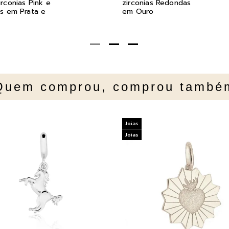
rconias Pink e
zirconias Redondas
s em Prata e
em Ouro
Quem comprou, comprou també
Joias
Joias