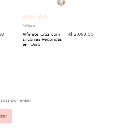
Artllure
Artllure
50
Alfinete Cruz com
R$ 2.098,00
Brinco Argol
zirconias Redondas
com Zirconi
em Ouro
Brancas Cra
em Prata e 
ades por e-mail