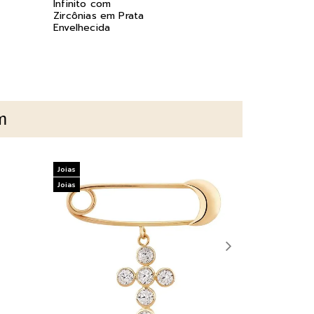
Infinito com
Perolado em
Zircônias em Prata
Envelhecida
m
Joias
Joias
Joias
Joias