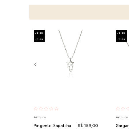
Joias
Joias
Joias
Joias
Artllure
Artllure
Pingente Sapatilha
R$ 159,00
Gargan