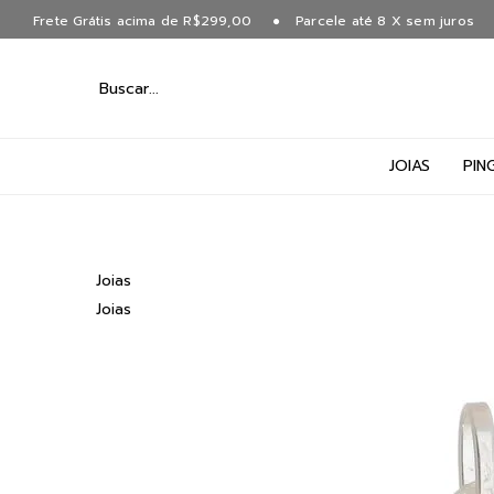
Frete Grátis acima de R$299,00
Parcele até 8 X sem juros
JOIAS
PIN
Joias
Joias