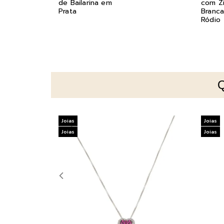
de Bailarina em
com Zi
Prata
Branca
Ródio
Joias
Joias
Joias
Joias