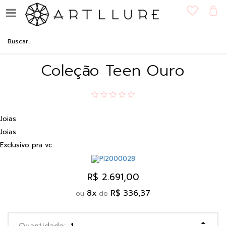
Pingente Sorvete com
esmalte Pink em Ouro 18K -
Coleção Teen Ouro
Joias
Joias
Exclusivo pra vc
R$ 2.691,00
8
x
R$ 336,37
ou
de