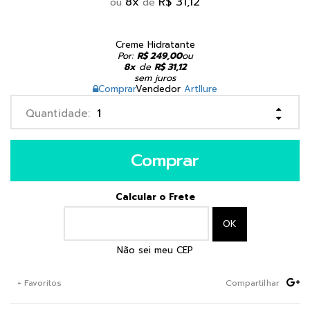
8
x
R$ 31,12
ou
de
Creme Hidratante
Por:
R$ 249,00
ou
8x
de
R$ 31,12
sem juros
Comprar
Vendedor
Artllure
Comprar
Calcular o Frete
Não sei meu CEP
+ Favoritos
Compartilhar