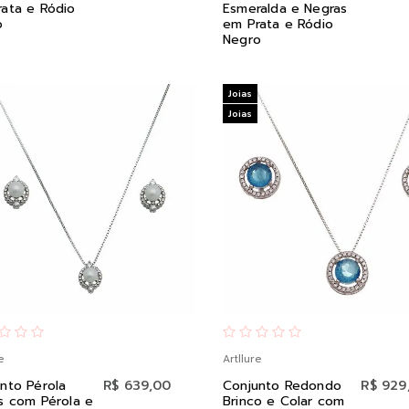
ata e Ródio
Esmeralda e Negras
o
em Prata e Ródio
Negro
Joias
Joias
e
Artllure
nto Pérola
R$ 639,00
Conjunto Redondo
R$ 929
s com Pérola e
Brinco e Colar com