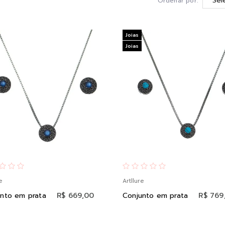
Ordenar por:
Joias
Joias
e
Artllure
nto em prata
R$ 669,00
Conjunto em prata
R$ 769