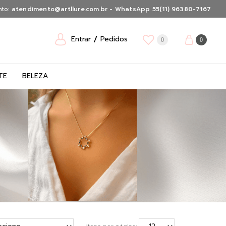
nto:
atendimento@artllure.com.br - WhatsApp 55(11) 96380-7167
Entrar
Pedidos
0
0
TE
BELEZA