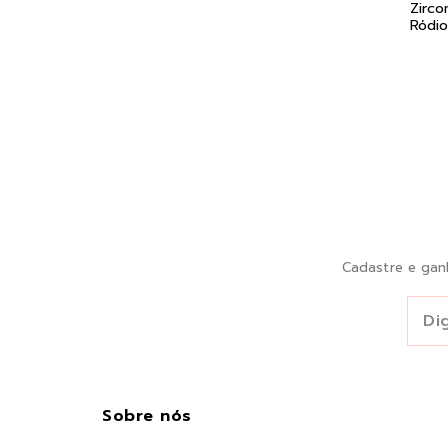
Zirco
Ródi
Cadastre e gan
Sobre nós