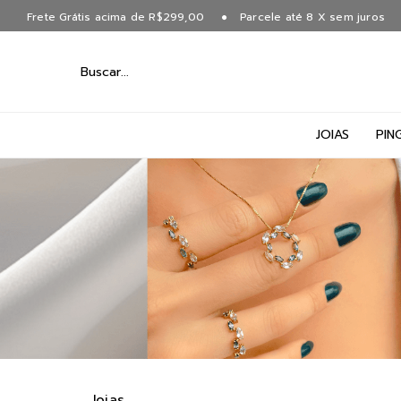
Frete Grátis acima de R$299,00
Parcele até 8 X sem juros
JOIAS
PIN
Joias