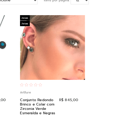
Itens por página:
Joias
Joias
Artllure
,00
Conjunto Redondo
R$ 845,00
Brinco e Colar com
Zirconia Verde
Esmeralda e Negras