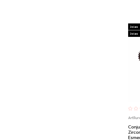
Joias
Joias
Artllur
Conj
Zirco
Esmer