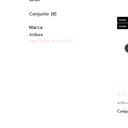
Conjunto (8)
Joias
Joias
Marca
Artllure
Veja todas as opções
Artllur
Conju