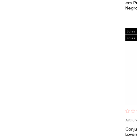
em Pr
Negr
Joias
Joias
Artllur
Conju
Lover