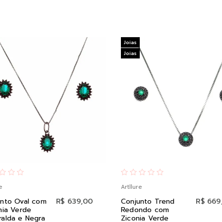
Joias
Joias
e
Artllure
unto Oval com
R$ 639,00
Conjunto Trend
R$ 669
nia Verde
Redondo com
alda e Negra
Ziconia Verde