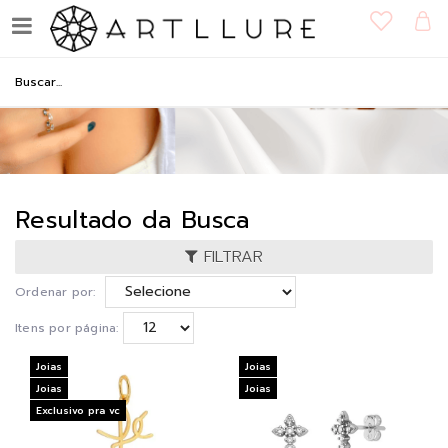
Resultado da Busca
FILTRAR
Ordenar por:
Itens por página:
Joias
Joias
Joias
Joias
Exclusivo pra vc