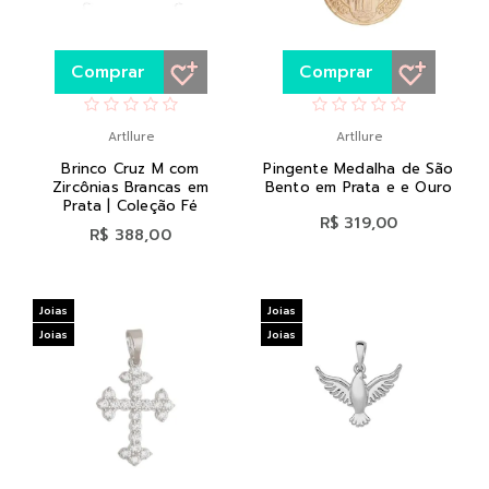
Comprar
Comprar
Artllure
Artllure
Brinco Cruz M com
Pingente Medalha de São
Zircônias Brancas em
Bento em Prata e e Ouro
Prata | Coleção Fé
R$ 319,00
R$ 388,00
Joias
Joias
Joias
Joias