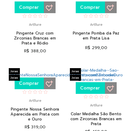
Comprar
Comprar
Artllure
Artllure
Pingente Cruz com
Pingente Pomba da Paz
Zirconias Brancas em
em Prata Lisa
Prata e Ródio
R$ 299,00
R$ 388,00
Joias
Joias
Joias
Joias
Comprar
Comprar
Artllure
Artllure
Pingente Nossa Senhora
Colar Medalha São Bento
Aparecida em Prata com
com Zirconias Brancas em
e Ouro
Prata
R$ 319,00