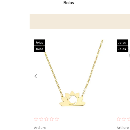
Bolas
Joias
Joias
Joias
Joias
Artllure
Artllure