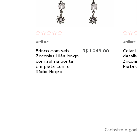
Artllure
Artllure
Brinco com seis
R$ 1.049,00
Colar
Zirconias Lilás longo
detal
com sol na ponta
Zircon
em prata com e
Prata 
Ródio Negro
Cadastre e gan