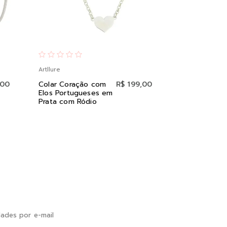
Artllure
Artllure
,00
Colar Coração com
R$ 199,00
Brinco Cora
Elos Portugueses em
Vazado em 
Prata com Ródio
ades por e-mail