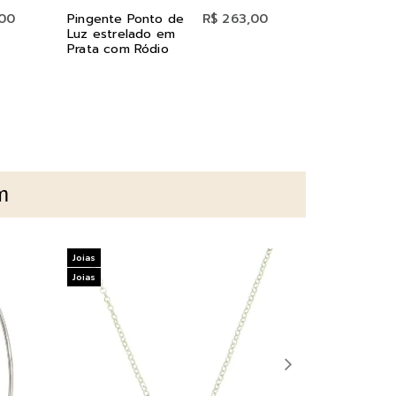
,00
Pingente Ponto de
R$ 263,00
Pingente No
Luz estrelado em
Senhora Apa
Prata com Ródio
com Esmalte
Preto em Pr
Ródio
m
Joias
Joias
Joias
Joias