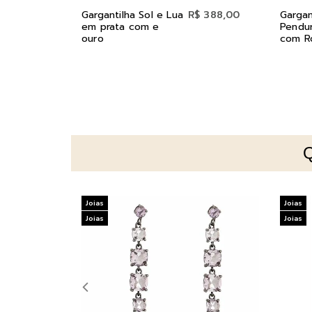
Gargantilha Sol e Lua
R$ 388,00
Gargan
em prata com e
Pendu
ouro
com R
Joias
Joias
Joias
Joias