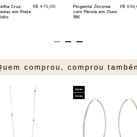
tilha Cruz
R$ 475,00
Pingente Zirconia
R$ 656
radas em Prata
com Pérola em Ouro
ódio
18K
Quem comprou, comprou també
Joias
Joias