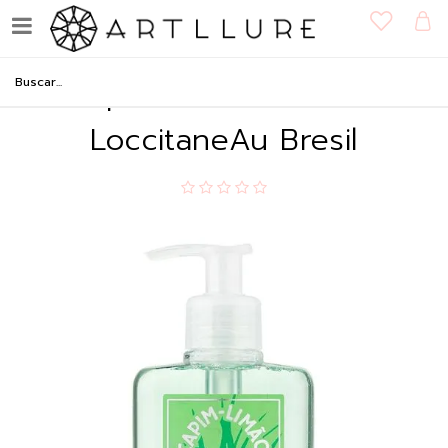
Sabonete Líquido para Mãos
Capim-Limão 250ml -
LoccitaneAu Bresil