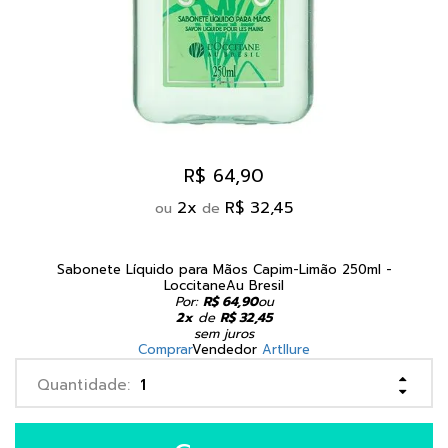
R$ 64,90
2
x
R$ 32,45
ou
de
Sabonete Líquido para Mãos Capim-Limão 250ml -
LoccitaneAu Bresil
Por:
R$ 64,90
ou
2x
de
R$ 32,45
sem juros
Comprar
Vendedor
Artllure