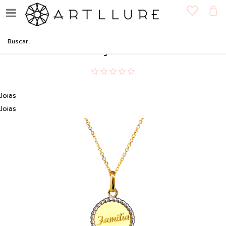
Pingente Familia em Ouro
18K - Coleção Medalhas
Joias
Joias