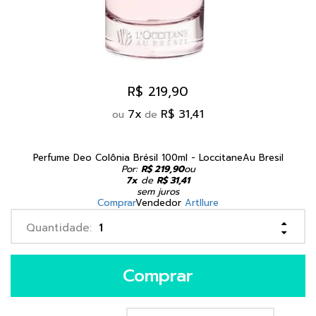
R$ 219,90
7
x
R$ 31,41
ou
de
Perfume Deo Colônia Brésil 100ml - LoccitaneAu Bresil
Por:
R$ 219,90
ou
7x
de
R$ 31,41
sem juros
Comprar
Vendedor
Artllure
Comprar