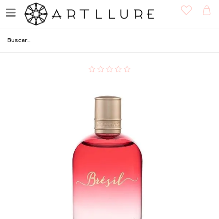
Perfume Deo Colônia Brésil
100ml - LoccitaneAu Bresil