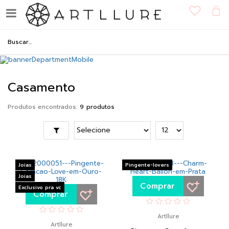
Casamento
Produtos encontrados:
9
Joias
Pingente-lovers
Joias
Comprar
Exclusivo pra vc
Comprar
Artllure
Artllure