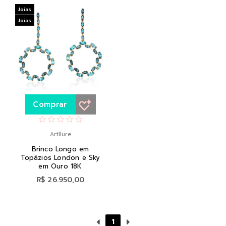
Joias
Joias
Comprar
Artllure
Brinco Longo em
Topázios London e Sky
em Ouro 18K
R$ 26.950,00
1