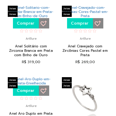
Joias
Joias
Joias
Joias
Comprar
Comprar
Artllure
Artllure
Anel Solitário com
Anel Cravejado com
Zirconia Branca em Prata
Zircônias Cores Pastel em
com Bnho de Ouro
Prata
R$ 319,00
R$ 269,00
Joias
Joias
Joias
Joias
Comprar
Artllure
Anel Aro Duplo em Prata