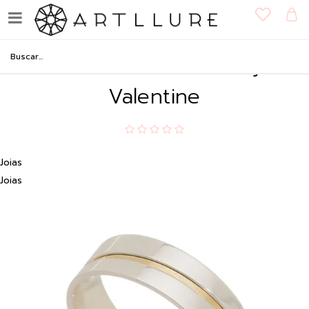
Aliança em Prata com
detalhe e Ouro - Coleção
Valentine
Joias
Joias