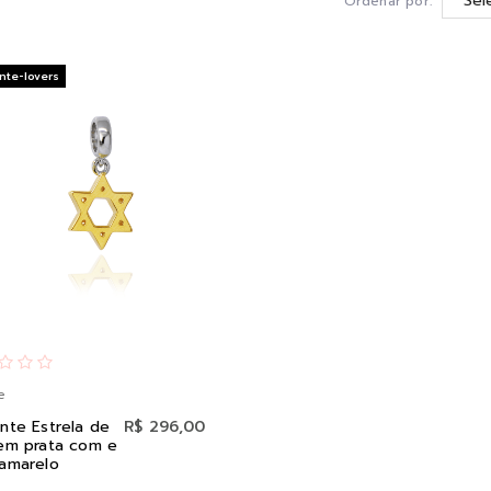
Ordenar por:
nte-lovers
e
nte Estrela de
R$ 296,00
em prata com e
amarelo