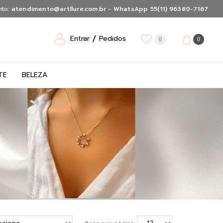
nto:
atendimento@artllure.com.br - WhatsApp 55(11) 96380-7167
Entrar
Pedidos
0
0
TE
BELEZA