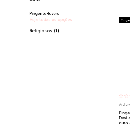
Pingente-lovers
Veja todas as opções
Pinge
Religiosos (1)
Artllur
Pinge
Davi 
ouro 