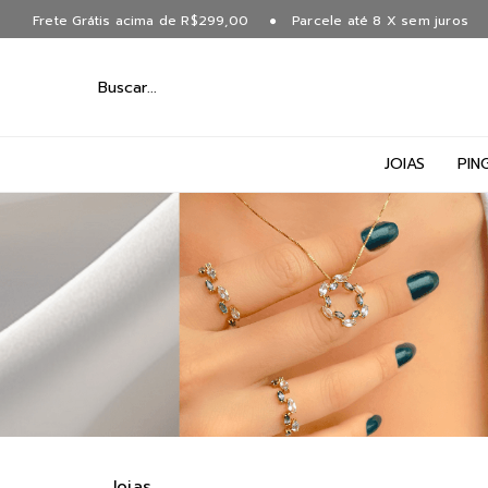
Frete Grátis acima de R$299,00
Parcele até 8 X sem juros
JOIAS
PIN
Joias